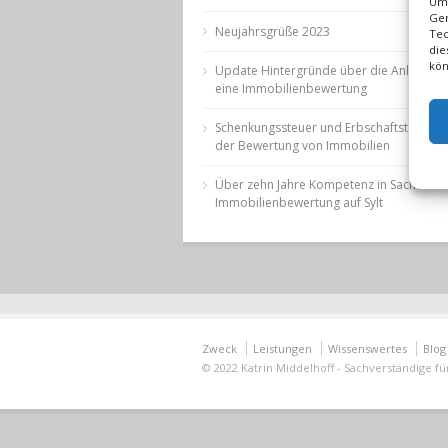
Um 
Ger
Neujahrsgrüße 2023
Tec
die
kön
Update Hintergründe über die Anlässe f
eine Immobilienbewertung
Schenkungssteuer und Erbschaftsteuer b
der Bewertung von Immobilien
Über zehn Jahre Kompetenz in Sachen
Immobilienbewertung auf Sylt
Zweck
Leistungen
Wissenswertes
Blog
© 2022 Katrin Middelhoff - Sachverständige f