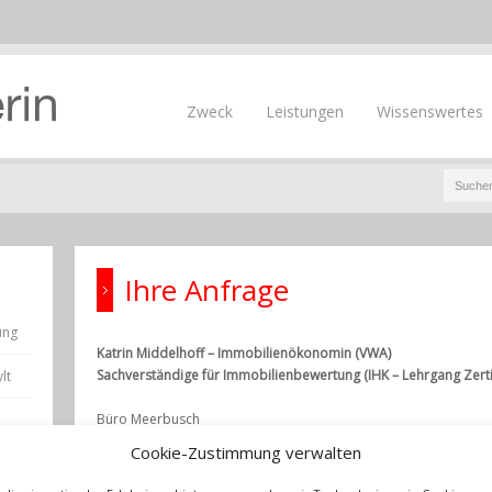
Zweck
Leistungen
Wissenswertes
Ihre Anfrage
ung
Katrin Middelhoff – Immobilienökonomin (VWA)
Sachverständige für Immobilienbewertung (IHK – Lehrgang Zertif
lt
Büro Meerbusch
Ahornstraße 6
Cookie-Zustimmung verwalten
D-40667 Meerbusch