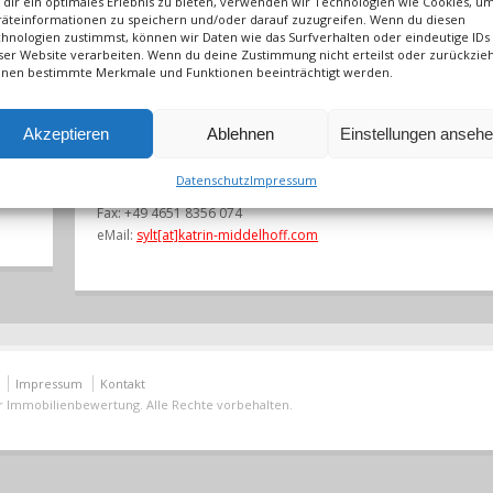
dir ein optimales Erlebnis zu bieten, verwenden wir Technologien wie Cookies, u
Fon: +49 2132 659 331
äteinformationen zu speichern und/oder darauf zuzugreifen. Wenn du diesen
Fax: +49 2132 659 330
hnologien zustimmst, können wir Daten wie das Surfverhalten oder eindeutige IDs
ser Website verarbeiten. Wenn du deine Zustimmung nicht erteilst oder zurückzieh
eMail:
meerbusch[at]katrin-middelhoff.com
nen bestimmte Merkmale und Funktionen beeinträchtigt werden.
ür
Büro Sylt
Paulstraße 6
Akzeptieren
Ablehnen
Einstellungen anseh
ei
D-25980 Westerland / Sylt
Datenschutz
Impressum
Fon: +49 4651 8356 073
Fax: +49 4651 8356 074
eMail:
sylt[at]katrin-middelhoff.com
Impressum
Kontakt
ür Immobilienbewertung. Alle Rechte vorbehalten.