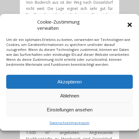
Von Büderich aus ist der Weg nach Düsseldorf
nicht weit: Die Lage eignet sich sehr gut für
Pendler, die nicht stundenlang im Stau stehen
wollen, da drei U-Bahn- und eine
Cookie-Zustimmung
Schnellbusverbindung das Auto
verwalten
entbehrlich machen. Baulich und landschaftlich
attraktiv sind die rheinnahen Dörfer Ilverich,
Um dir ein optimales Erlebnis zu bieten, verwenden wir Technologien wie
Cookies, um Geräteinformationen zu speichern und/oder darauf
Langst-Kierst und Lank-Latum. Mit der
zuzugreifen. Wenn du diesen Technologien zustimmst, können wir Daten
Fortführung der A 44 vom Kreuz Strümp (A 44 / A
wie das Surfverhalten oder eindeutige IDs auf dieser Website verarbeiten.
57) nach Düsseldorf (Messe / Stadion) gewannen
Wenn du deine Zustimmung nicht erteilst oder zurückziehst, können
diese Standorte an Attraktivität. Besonders für
bestimmte Merkmale und Funktionen beeinträchtigt werden.
Ilverich ist es dabei von Vorteil, dass im Bereich
des Naturschutzgebietes
Akzeptieren
„Ilvericher Altrheinschlinge“ ein Tunnel von 870 m
Länge entstand, der nicht nur die Natur schont,
sondern auch die Lärmemissionen für die
Ablehnen
Anwohner minimiert. Im Gewerbegebiet „In der
Loh“, wo sich vorwiegend Unternehmen
Einstellungen ansehen
des produzierenden und verarbeitenden
Gewerbes niedergelassen haben, werden
Datenschutz
Impressum
Grundstücke ab einer Grundstücksgröße von
1.500 m² angeboten. Angrenzende
Nachbarstädte zu Meerbusch sind Düsseldorf,