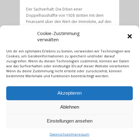
Der Sachverhalt: Die Erben einer
Doppelhaushälfte von 1928 stritten mit dem
Finanzamt über den Wert der Immobilie, auf den
sie Erbschaftsteuer zahlen sollten. Das Finanzamt
Cookie-Zustimmung
zog für die Feststellung des Grundbesitzwertes
verwalten
den Kaupreismittelwert aus dem
Vergleichswertverfahren des örtlichen
Um dir ein optimales Erlebnis zu bieten, verwenden wir Technologien wie
Gutachterausschusses heran: hier 312 420
Cookies, um Geräteinformationen zu speichern und/oder darauf
Euro. Die Erbengemeinschaft ermittelte über das
zuzugreifen. Wenn du diesen Technologien zustimmst, können wir Daten
Sachwertverfahren inklusive Bodenwert einen
wie das Surfverhalten oder eindeutige IDs auf dieser Website verarbeiten.
Wenn du deine Zustimmung nicht erteilst oder zurückziehst, können
Grundbesitzwert von 173 053..
bestimmte Merkmale und Funktionen beeinträchtigt werden.
weiterlesen →
Akzeptieren
Aktuelles
Ablehnen
Die Gutachterin.com – seit 17 Jahren
Kompetenz in Sachen Immobilienbewertung
Einstellungen ansehen
Vierzehn Jahre Die Gutachterin.com auf Sylt
Datenschutz
Impressum