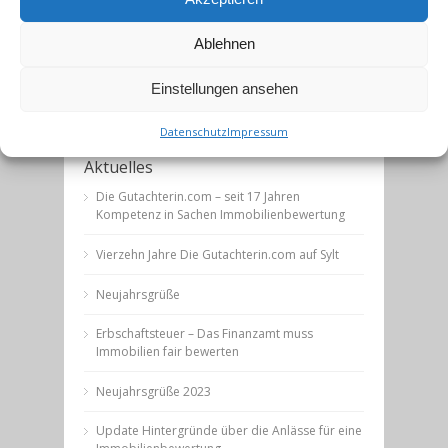
hat der Bundesfinanzhof (BFH) in einem in
München veröffentlichten Urteil entschieden.
Ablehnen
Bundesfinanzhof München Aktenzeichen AZ II R
68/05.
Einstellungen ansehen
weiterlesen →
Datenschutz
Impressum
Aktuelles
Die Gutachterin.com – seit 17 Jahren
Kompetenz in Sachen Immobilienbewertung
Vierzehn Jahre Die Gutachterin.com auf Sylt
Neujahrsgrüße
Erbschaftsteuer – Das Finanzamt muss
Immobilien fair bewerten
Neujahrsgrüße 2023
Update Hintergründe über die Anlässe für eine