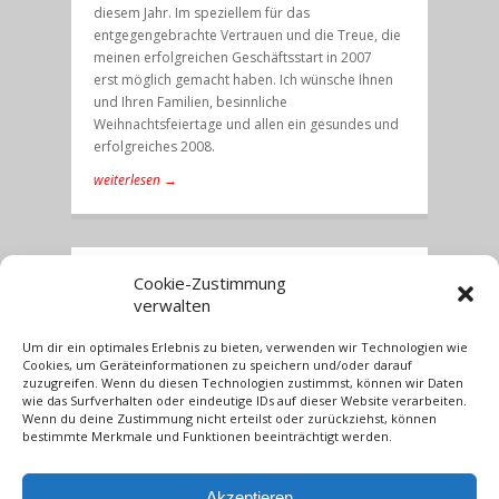
diesem Jahr. Im speziellem für das
entgegengebrachte Vertrauen und die Treue, die
meinen erfolgreichen Geschäftsstart in 2007
erst möglich gemacht haben. Ich wünsche Ihnen
und Ihren Familien, besinnliche
Weihnachtsfeiertage und allen ein gesundes und
erfolgreiches 2008.
weiterlesen →
Cookie-Zustimmung
Dezember 14, 2007
verwalten
Grundsteuer für ein
Toilettenhäuschen
Um dir ein optimales Erlebnis zu bieten, verwenden wir Technologien wie
Cookies, um Geräteinformationen zu speichern und/oder darauf
zuzugreifen. Wenn du diesen Technologien zustimmst, können wir Daten
wie das Surfverhalten oder eindeutige IDs auf dieser Website verarbeiten.
Wenn du deine Zustimmung nicht erteilst oder zurückziehst, können
Danach kann auch ein Toilettenhäuschen der
bestimmte Merkmale und Funktionen beeinträchtigt werden.
Grundsteuer unterliegen. Ein solches WC könne
dann als zu versteuerndes Gebäude gelten, wenn
es fest mit dem Untergrund verbunden sei, so
Akzeptieren