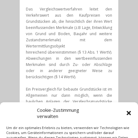
Das Vergleichswertverfahren leitet den
Verkehrswert aus den Kaufpreisen von
Grundstücken ab, die hinsichtlich der ihren Wert
beeinflussenden Merkmale (z.B Lage, Entwicklung
von Grund und Boden, Baujahr und weitere
Zustandsmerkmale) mit dem
Wertermittlungsobjekt
hinreichend übereinstimmen (§ 13 Abs. 1 WertV).
Abweichungen in den wertbeeinflussenden
Merkmalen sind durch Zu- oder Abschläge
oder in anderer geeigneter Weise zu
berücksichtigen (§ 14 WertV).
Ein Preisvergleich für bebaute Grundstücke ist im
Allgemeinen nur dann möglich, wenn die
baulichen Anlagen der Vergleichsgrundstücke
hinsichtlich Baualtersgruppe, Ausstattung und
Cookie-Zustimmung
Zustand annähernd mit denjenigen des
verwalten
Bewertungsobjektes übereinstimmen. Da die
meisten Bewertungsobjekte sehr viele
Um dir ein optimales Erlebnis zu bieten, verwenden wir Technologien wie
individuelle Merkmale auf weisen, ist eine
Cookies, um Geräteinformationen zu speichern und/oder darauf
zuzugreifen. Wenn du diesen Technologien zustimmst, können wir Daten