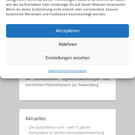
vollständige Übereinstimmung der Merkmale
wie das Surfverhalten oder eindeutige IDs auf dieser Website verarbeiten.
sowohl der direkt als auch der indirekt zu
Wenn du deine Zustimmung nicht erteilst oder zurückziehst, können
vergleichenden Grundstücke oft nicht gegeben.
bestimmte Merkmale und Funktionen beeinträchtigt werden.
Der Unterschied wird mit Hilfe von Ableitungen
von Zu- oder Abschlägen bzw. Korrekturfaktoren
Akzeptieren
ausgedrückt. Die daraus
entstehenden Abweichungen sollten nach
deutscher Rechtsprechung im Regelfall nicht
Ablehnen
höher als 30% – 35% sein. Ansonsten kann man
nicht mehr von vergleichbaren Grundstücken
Einstellungen ansehen
sprechen.
Datenschutz
Impressum
Das Vergleichswertverfahren kommt vor allem
bei Grundstücken, Eigentumswohnungen und
normierten Reihenhäusern zur Anwendung.
Aktuelles
Die Gutachterin.com – seit 17 Jahren
Kompetenz in Sachen Immobilienbewertung