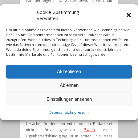
von der eigenen Schwester bewohnt wird. Mit
dieser Begründung glaubten die Eigentümer ihrer
Cookie-Zustimmung
Pflicht nachgegangen zu sein. Die Mieterin sah die
verwalten
Situation anders und monierte, dass die Gründe
für die Eigenbedarfskündigung nicht ausführlich
Um dir ein optimales Erlebnis zu bieten, verwenden wir Technologien wie
genug dargelegt worden seien. Es fehle
Cookies, um Geräteinformationen zu speichern und/oder darauf
insbesondere konkrete Angaben zur derzeitigen
zuzugreifen. Wenn du diesen Technologien zustimmst, können wir Daten
Wohnsituation der Tochter und zur jetzigen
wie das Surfverhalten oder eindeutige IDs auf dieser Website verarbeiten.
Wenn du deine Zustimmung nicht erteilst oder zurückziehst, können
Verwendung des ehemaligen Kinderzimmers.
bestimmte Merkmale und Funktionen beeinträchtigt werden.
Daraufhin kam es zu einem Prozess durch drei
Gerichtsinstanzen.
Akzeptieren
Das BGH-Urteil:
Am Ende entscheid der BGH, dass die
Ablehnen
Eigenbedarfskündigung des Eigentümerehepaars
ausreichend gewesen sei und
Einstellungen ansehen
nicht nachgebessert bzw. neu formuliert werden
müsse. Die Mieterin musste daraufhin aus der
Wohnung ausziehen. Mehr Angaben als die
Datenschutz
Impressum
Benennung des Verwandtschaftsgrades und der
Ursache für den neu entstandenen Bedarf sei
nicht nötig gewesen.
Zweck
einer
Eigenbedarfskündigung ist in erster Linie, dass