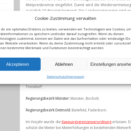
Mietpreisbremse eingeführt. Damit wird die Wiedervermietungs
zuzüglich 10 Prozent begrenzt. Die Landesregierungen sind e
zu bestimmen, in denen die Mietobergrenze zeitlich befristet gel
Cookie-Zustimmung verwalten
r
Der Entwurf der Verordnung in Verbindung mit dem not
dir ein optimales Erlebnis zu bieten, verwenden wir Technologien wie Cookies, u
äteinformationen zu speichern und/oder darauf zuzugreifen. Wenn du diesen
Kommunen, in denen die Mietpreisbremse gelten soll, 
i
hnologien zustimmst, können wir Daten wie das Surfverhalten oder eindeutige IDs
Wohnungswirtschaftsverbänden erörtert. Unter Berücksichti
ser Website verarbeiten. Wenn du deine Zustimmung nicht erteilst oder zurückzieh
angespannte Lage auf dem Wohnungsmarkt die Einführung d
nen bestimmte Merkmale und Funktionen beeinträchtigt werden.
erforderlich:
Regierungsbezirk Düsseldorf:
Düsseldorf, Erkrath, Kleve, Lang
Akzeptieren
Ablehnen
Einstellungen anseh
Rhein, Neuss, Ratingen;
Datenschutz
Impressum
Regierungsbezirk Köln:
Aachen, Bonn, Brühl, Frechen, Hürth, 
Troisdorf;
Regierungsbezirk Münster:
Münster, Bocholt;
Regierungsbezirk Detmold:
Bielefeld, Paderborn.
Im Vorjahr wurde die
Kappungsgrenzenverordnung
erlassen. 
schützt die Mieter bei Mieterhöhungen in bestehenden Mietverh