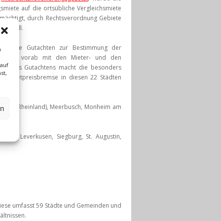
miete auf die ortsübliche Vergleichsmiete
rmächtigt, durch Rechtsverordnung Gebiete
ten soll.
wendige Gutachten zur Bestimmung der
m
wurden vorab mit den Mieter- und den
 auf
gung des Gutachtens macht die besonders
st,
er Mietpreisbremse in diesen 22 Städten
enfeld (Rheinland), Meerbusch, Monheim am
en
Köln, Leverkusen, Siegburg, St. Augustin,
Diese umfasst 59 Städte und Gemeinden und
ältnissen.