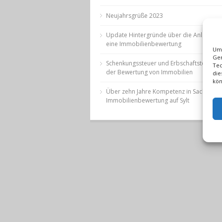
Neujahrsgrüße 2023
Update Hintergründe über die Anlässe fü
eine Immobilienbewertung
Um 
Ger
Schenkungssteuer und Erbschaftsteuer be
Tec
der Bewertung von Immobilien
die
kön
Über zehn Jahre Kompetenz in Sachen
Immobilienbewertung auf Sylt