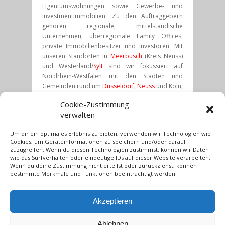
Eigentumswohnungen sowie Gewerbe- und
Investmentimmobilien. Zu den Auftraggebern
gehören regionale, mittelständische
Unternehmen, überregionale Family Offices,
private Immobilienbesitzer und Investoren. Mit
unseren Standorten in
Meerbusch
(Kreis Neuss)
und Westerland/
Sylt
sind wir fokussiert auf
Nordrhein-Westfalen mit den Städten und
Gemeinden rund um
Düsseldorf
,
Neuss
und Köln,
dem Ruhrgebiet und der Insel Sylt.
Cookie-Zustimmung
verwalten
Unser Dienstleistungsangebot umfasst die
unabhängige und neutrale Erstellung von
Um dir ein optimales Erlebnis zu bieten, verwenden wir Technologien wie
Verkehrswertgutachten
,
Marktwertermittlungen
,
Besichtigungspr
Cookies, um Geräteinformationen zu speichern und/oder darauf
auf Wunsch individuellen
Bewertungsservice
.
zuzugreifen. Wenn du diesen Technologien zustimmst, können wir Daten
wie das Surfverhalten oder eindeutige IDs auf dieser Website verarbeiten.
Wenn du deine Zustimmung nicht erteilst oder zurückziehst, können
Profitieren Sie von einer unabhängigen und
bestimmte Merkmale und Funktionen beeinträchtigt werden.
kompetenten Leistung für die verschiedenen
Bewertungsanlässe wie
Immobilienkauf
und
Immobilienverkauf
sowie steuerlich relevanten
Akzeptieren
Anlässen wie
Erbschaft
,
Schenkung
und
Scheidung
.
Ablehnen