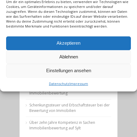
Um dir ein optimales Erlebnis zu bieten, verwenden wir Technologien wie
Aktuelles
Cookies, um Geräteinformationen zu speichern und/oder darauf
zuzugreifen. Wenn du diesen Technologien zustimmst, können wir Daten
Die Gutachterin.com – seit 17 Jahren
wie das Surfverhalten oder eindeutige IDs auf dieser Website verarbeiten.
Wenn du deine Zustimmung nicht erteilst oder zurückziehst, können
Kompetenz in Sachen Immobilienbewertung
bestimmte Merkmale und Funktionen beeinträchtigt werden.
Vierzehn Jahre Die Gutachterin.com auf Sylt
Akzeptieren
Neujahrsgrüße
Ablehnen
Erbschaftsteuer – Das Finanzamt muss
Immobilien fair bewerten
Einstellungen ansehen
Neujahrsgrüße 2023
Datenschutz
Impressum
Update Hintergründe über die Anlässe für eine
Immobilienbewertung
Schenkungssteuer und Erbschaftsteuer bei der
Bewertung von Immobilien
Über zehn Jahre Kompetenz in Sachen
Immobilienbewertung auf Sylt