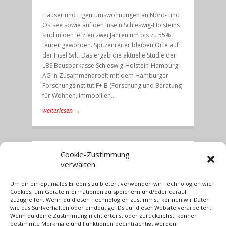
Häuser und Eigentumswohnungen an Nord- und
Ostsee sowie auf den Inseln Schleswig-Holsteins
sind in den letzten zwei Jahren um bis zu 55%
teurer geworden. Spitzenreiter bleiben Orte auf
der Insel Sylt. Das ergab die aktuelle Studie der
LBS Bausparkasse Schleswig-Holstein-Hamburg
AG in Zusammenarbeit mit dem Hamburger
Forschungsinstitut F+ B (Forschung und Beratung
für Wohnen, Immobilien..
weiterlesen →
Cookie-Zustimmung
Dezember 22, 2017
verwalten
Besinnliche Festtage
Um dir ein optimales Erlebnis zu bieten, verwenden wir Technologien wie
und ein gutes neues
Cookies, um Geräteinformationen zu speichern und/oder darauf
Jahr
zuzugreifen. Wenn du diesen Technologien zustimmst, können wir Daten
wie das Surfverhalten oder eindeutige IDs auf dieser Website verarbeiten.
Wenn du deine Zustimmung nicht erteilst oder zurückziehst, können
bestimmte Merkmale und Funktionen beeinträchtigt werden.