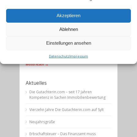
„Die besinnlichen Tage zwischen Weihnachten
und Neujahr haben schon manchen um die
Akzeptieren
Besinnung gebracht.“ – Joachim Ringelnatz (1883-
1934) Mit 2017 geht wieder ein Jahr sehr
Ablehnen
bewegtes und ereignisreiches Jahr zu Ende. Viele
großartige Highlights hat 2017 hervorgebracht –
wie dem Start der Toure de France in Düsseldorf
Einstellungen ansehen
und die Durchfahrt durch Meerbusch, die
glanzvolle Eröffnung..
Datenschutz
Impressum
weiterlesen →
Aktuelles
Die Gutachterin.com – seit 17 Jahren
Kompetenz in Sachen Immobilienbewertung
Vierzehn Jahre Die Gutachterin.com auf Sylt
Neujahrsgrüße
Erbschaftsteuer – Das Finanzamt muss