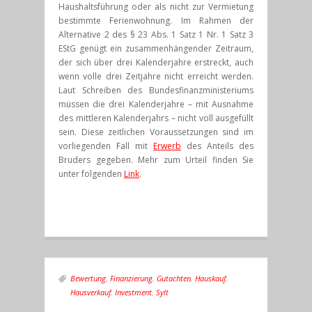
Haushaltsführung oder als nicht zur Vermietung
bestimmte Ferienwohnung. Im Rahmen der
Alternative 2 des § 23 Abs. 1 Satz 1 Nr. 1 Satz 3
EStG genügt ein zusammenhängender Zeitraum,
der sich über drei Kalenderjahre erstreckt, auch
wenn volle drei Zeitjahre nicht erreicht werden.
Laut Schreiben des Bundesfinanzministeriums
müssen die drei Kalenderjahre – mit Ausnahme
des mittleren Kalenderjahrs – nicht voll ausgefüllt
sein. Diese zeitlichen Voraussetzungen sind im
vorliegenden Fall mit
Erwerb
des Anteils des
Bruders gegeben. Mehr zum Urteil finden Sie
unter folgenden
Link
.
Bewertung
,
Finanzierung
,
Gutachten
,
Hauskauf
,
Hausverkauf
,
Investment
,
Sylt