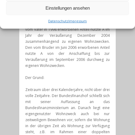
Gesetz keine Stütze. Daher liegt im vorliegenden
Einstellungen ansehen
Streitfall eine begünstigte
Veräußerung
vor.
Dabei sind die bei Erwerb gegebenen beiden
Datenschutz
Impressum
Miteigentumsanteile getrennt zu betrachten. Den
vom Vater in 1998 erworbenen Anteil nutzte A im
Jahr der Veräußerung Dezember 2004
zusammenhängend zu eigenen Wohnzwecken.
Den vom Bruder im Juni 2006 erworbenen Anteil
nutzte A von der Anschaffung bis zur
Veräußerung im September 2006 durchweg zu
eigenen Wohnzwecken.
Der Grund:
Zeitraum über drei Kalenderjahre, nicht über drei
volle Zeitjahre. Der Bundesfinanzhof schließt sich
mit seiner Auffassung an das
Bundesfinanzministerium an. Danach liegt eine
eigengenutzter Wohnzweck auch bei nur
zeitweiligem Bewohnen vor, sofern die Wohnung
in der übrigen Zeit als Wohnung zur Verfügung
steht, z.B. im Rahmen einer doppelten