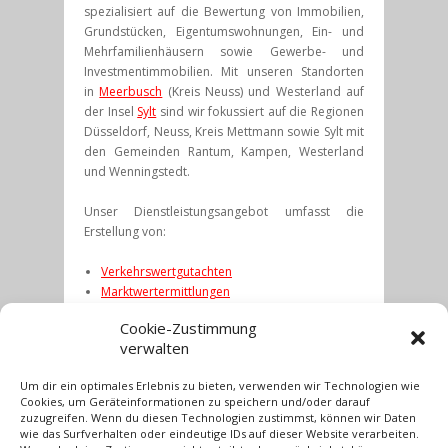
spezialisiert auf die Bewertung von Immobilien,
Grundstücken, Eigentumswohnungen, Ein- und
Mehrfamilienhäusern sowie Gewerbe- und
Investmentimmobilien. Mit unseren Standorten
in
Meerbusch
(Kreis Neuss) und Westerland auf
der Insel
Sylt
sind wir fokussiert auf die Regionen
Düsseldorf, Neuss, Kreis Mettmann sowie Sylt mit
den Gemeinden Rantum, Kampen, Westerland
und Wenningstedt.
Unser Dienstleistungsangebot umfasst die
Erstellung von:
Verkehrswertgutachten
Marktwertermittlungen
Besichtigungsprotokollen
Cookie-Zustimmung
Individuellen
Bewertungsservice
verwalten
Profitieren Sie von einer unabhängigen und
Um dir ein optimales Erlebnis zu bieten, verwenden wir Technologien wie
kompetenten Leistung für die verschiedenen
Cookies, um Geräteinformationen zu speichern und/oder darauf
Bewertungsanlässe wie Immobilienkauf und
zuzugreifen. Wenn du diesen Technologien zustimmst, können wir Daten
Immobilienverkauf sowie steuerlich relevanten
wie das Surfverhalten oder eindeutige IDs auf dieser Website verarbeiten.