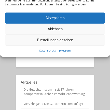
Wenn du deine Zustimmung nicht erteilst oder zurückziehst, können
Anlässen wie Erbschaft, Schenkung und
bestimmte Merkmale und Funktionen beeinträchtigt werden.
Scheidung.
Kontaktieren Sie uns in unserem Büro in
Akzeptieren
Westerland/Sylt unter Telefon +49 4651 8356073
oder per Email
sylt[at]katrin-
Ablehnen
middelhoff.com
oder in unserm Büro in
Meerbusch unter Telefon +49 2132 659331 oder
Einstellungen ansehen
per Email
meerbusch[at]katrin-middelhoff.com
–
Wir freuen uns auf
Ihre Anfrage
.
Datenschutz
Impressum
Aktuelles
Die Gutachterin.com – seit 17 Jahren
Kompetenz in Sachen Immobilienbewertung
Vierzehn Jahre Die Gutachterin.com auf Sylt