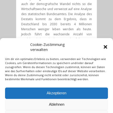
auch der demografische Wandel nichts so die
Wirtschaftswoche und verweisst auf eine Analyse
des statistischen Bundesamtes. Die Analyse des
Destatis kommt zu dem Ergebnis, dass in
Deutschland bis 2030 bereits 4 Millionen
Menschen weniger leben werden als heute.
Jedoch führt die wachsende Anzahl von
Singlehaushalten, die bis 2025 ebenfalls weiter
Cookie-Zustimmung
ansteigen soll, zu einer steigenden Nachfrage
verwalten
nach Wohnfläche. Auch die gestiegene Anzahl
von Baugenehmigungen um fast 20% im letzten
Um dir ein optimales Erlebnis zu bieten, verwenden wir Technologien wie
Jahr 2011, wird die vorhandene Preisentwicklung
Cookies, um Geräteinformationen zu speichern und/oder darauf
nicht stoppen, so das Ergebnis der Analyse der
zuzugreifen. Wenn du diesen Technologien zustimmst, können wir Daten
Wirtschaftswoche. Eine Zusammenfassung der
wie das Surfverhalten oder eindeutige IDs auf dieser Website verarbeiten.
Studie und Ergebnisse finden Sie bei der
Wenn du deine Zustimmung nicht erteilst oder zurückziehst, können
bestimmte Merkmale und Funktionen beeinträchtigt werden.
Wirtschaftswoche unter folgendem
Link
.
Weitere detaillierte Informationen und
Akzeptieren
Makrolagen
zu den Regionen Düsseldorf mit
seinen Stadtteilen
Lörick
,
Heerdt
,
Niederkassel
,
Ablehnen
Oberkassel
,
Stockum
,
Kaiserswerth
,
Lohausen
und
Golzheim
sowie
Meerbusch
,
Neuss und