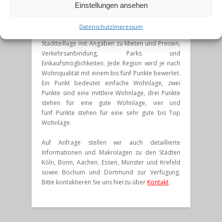
Kaarst
finden Sie in unserer Rubrik Makrolagen.
Einstellungen ansehen
Für die Regionen finden Sie hier detaillierte
Datenschutz
Impressum
Lagebewertungen zur jeweiligen Stadt bzw.
Stadtteillage mit Angaben zu Mieten und Preisen,
Verkehrsanbindung, Parks und
Einkaufsmöglichkeiten. Jede Region wird je nach
Wohnqualität mit einem bis fünf Punkte bewertet.
Ein Punkt bedeutet einfache Wohnlage, zwei
Punkte sind eine mittlere Wohnlage, drei Punkte
stehen für eine gute Wohnlage, vier und
fünf Punkte stehen für eine sehr gute bis Top
Wohnlage.
Auf Anfrage stellen wir auch detaillierte
Informationen und Makrolagen zu den Städten
Köln, Bonn, Aachen, Essen, Münster und Krefeld
sowie Bochum und Dortmund zur Verfügung.
Bitte kontaktieren Sie uns hierzu über
Kontakt
.