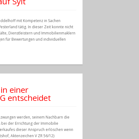
uf Sylt
Middelhoff mit Kompetenz in Sachen
esterland tätig. In dieser Zeit konnte nicht
älte, Dienstleistern und Immobilienmaklern
gen für Bewertungen und individuellen
in einer
G entscheidet
gezwungen werden, seinem Nachbarn die
s bei der Errichtung der Immobilie
Verkaufes dieser Anspruch erlöschen wenn
tshof, Aktenzeichen V ZR 56/12)