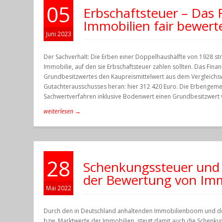
05
Erbschaftsteuer – Das
Immobilien fair bewert
Juni 2023
Der Sachverhalt: Die Erben einer Doppelhaushälfte von 1928 st
Immobilie, auf den sie Erbschaftsteuer zahlen sollten. Das Finan
Grundbesitzwertes den Kaupreismittelwert aus dem Vergleichsw
Gutachterausschusses heran: hier 312 420 Euro. Die Erbengemei
Sachwertverfahren inklusive Bodenwert einen Grundbesitzwert 
weiterlesen →
28
Schenkungssteuer und 
der Bewertung von Imm
Mai 2022
Durch den in Deutschland anhaltenden Immobilienboom und den
bzw. Marktwerte der Immobilien, steigt damit auch die Schenku