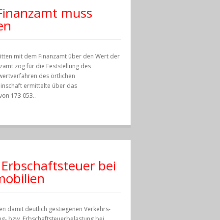
 Finanzamt muss
en
ritten mit dem Finanzamt über den Wert der
zamt zog für die Feststellung des
ertverfahren des örtlichen
nschaft ermittelte über das
von 173 053..
Erbschaftsteuer bei
obilien
 damit deutlich gestiegenen Verkehrs-
ng- bzw. Erbschaftsteuerbelastung bei