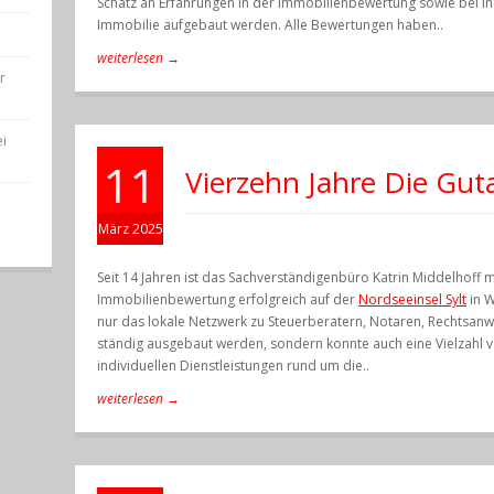
Schatz an Erfahrungen in der Immobilienbewertung sowie bei in
Immobilie aufgebaut werden. Alle Bewertungen haben..
weiterlesen →
r
i
11
Vierzehn Jahre Die Gut
März 2025
Seit 14 Jahren ist das Sachverständigenbüro Katrin Middelhoff 
Immobilienbewertung erfolgreich auf der
Nordseeinsel Sylt
in W
nur das lokale Netzwerk zu Steuerberatern, Notaren, Rechtsanw
ständig ausgebaut werden, sondern konnte auch eine Vielzahl 
individuellen Dienstleistungen rund um die..
weiterlesen →