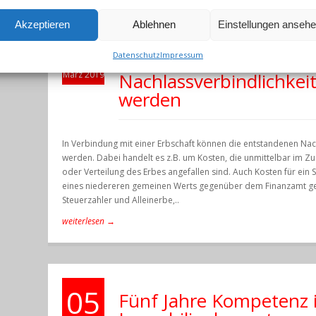
Akzeptieren
Ablehnen
Einstellungen anseh
27
Sachverständigengutach
Datenschutz
Impressum
Grundstück können als
März 2019
Nachlassverbindlichkei
werden
In Verbindung mit einer Erbschaft können die entstandenen Nac
werden. Dabei handelt es z.B. um Kosten, die unmittelbar im 
oder Verteilung des Erbes angefallen sind. Auch Kosten für ei
eines niedereren gemeinen Werts gegenüber dem Finanzamt geh
Steuerzahler und Alleinerbe,..
weiterlesen →
05
Fünf Jahre Kompetenz 