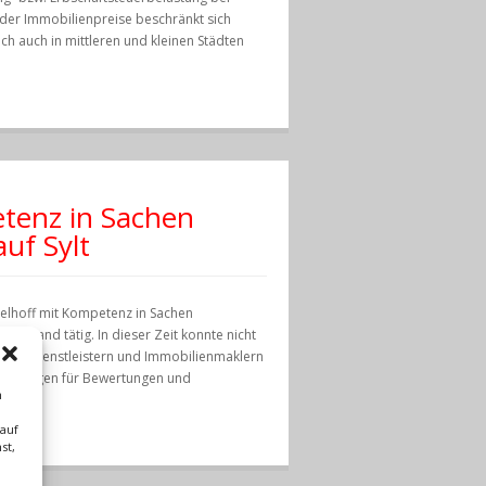
der Immobilienpreise beschränkt sich
ch auch in mittleren und kleinen Städten
tenz in Sachen
uf Sylt
delhoff mit Kompetenz in Sachen
esterland tätig. In dieser Zeit konnte nicht
älte, Dienstleistern und Immobilienmaklern
 Aufträgen für Bewertungen und
m
 auf
st,