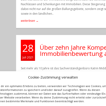
Nachlässen und Schenkungen mit Immobilien. Diese Steigerung 
dabei nicht nur auf die großen Ballungsgebiete, sondern zeigt si
sowie in den ländlichen..
weiterlesen →
28
Über zehn Jahre Kompe
Immobilienbewertung a
Juli 2021
Seit mehr als 10 Jahre ist das Sachverständigenbüro Katrin Mid
Immobilienbewertung erfolgreich auf der
Nordseeinsel Sylt
in W
Cookie-Zustimmung verwalten
nur das lokale Netzwerk zu Steuerberatern, Notaren, Rechtsanw
ständig ausgebaut werden, auch konnte eine große Anzahl von
dir ein optimales Erlebnis zu bieten, verwenden wir Technologien wie Cookies, u
individuellen Dienstleistungen rund..
äteinformationen zu speichern und/oder darauf zuzugreifen. Wenn du diesen
hnologien zustimmst, können wir Daten wie das Surfverhalten oder eindeutige IDs
weiterlesen →
ser Website verarbeiten. Wenn du deine Zustimmung nicht erteilst oder zurückzieh
nen bestimmte Merkmale und Funktionen beeinträchtigt werden.