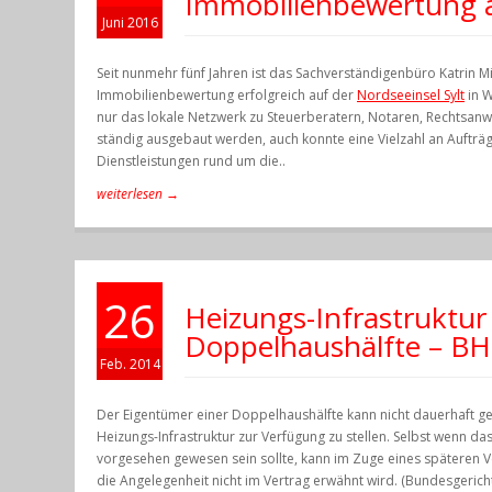
Immobilienbewertung a
Juni 2016
Seit nunmehr fünf Jahren ist das Sachverständigenbüro Katrin 
Immobilienbewertung erfolgreich auf der
Nordseeinsel Sylt
in W
nur das lokale Netzwerk zu Steuerberatern, Notaren, Rechtsanw
ständig ausgebaut werden, auch konnte eine Vielzahl an Aufträ
Dienstleistungen rund um die..
weiterlesen →
26
Heizungs-Infrastruktur 
Doppelhaushälfte – BH
Feb. 2014
Der Eigentümer einer Doppelhaushälfte kann nicht dauerhaft 
Heizungs-Infrastruktur zur Verfügung zu stellen. Selbst wenn da
vorgesehen gewesen sein sollte, kann im Zuge eines späteren 
die Angelegenheit nicht im Vertrag erwähnt wird. (Bundesgerich