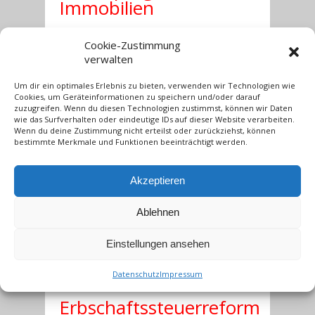
Immobilien
Cookie-Zustimmung
Wer einen Immobilienkauf oder den Neubau
verwalten
einer Immobilie plant, kann unter bestimmten
Voraussetzungen die hierfür
Um dir ein optimales Erlebnis zu bieten, verwenden wir Technologien wie
vorgesehenen Geldtöpfe vom Staat, dem
Cookies, um Geräteinformationen zu speichern und/oder darauf
Bundesland oder der Kommune nutzen und im
zuzugreifen. Wenn du diesen Technologien zustimmst, können wir Daten
wie das Surfverhalten oder eindeutige IDs auf dieser Website verarbeiten.
Idealfall einige Tausend Euro sparen. Leider fällt
Wenn du deine Zustimmung nicht erteilst oder zurückziehst, können
es vielen Interessenten schwer sich hier einen
bestimmte Merkmale und Funktionen beeinträchtigt werden.
Überblick über die verschiedenen Möglichkeiten
und Maßnahmen zu verschaffen. Für Interessierte
bietet das Wirtschaftsministerium eine Übersicht
Akzeptieren
über die Programme von Bund..
Ablehnen
weiterlesen →
Einstellungen ansehen
Datenschutz
Impressum
März 15, 2009
Erbschaftssteuerreform