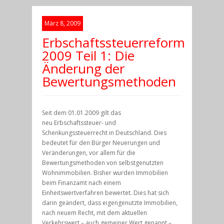
März 8, 2009
Erbschaftssteuerreform
2009 Teil 1: Die
Änderung der
Bewertungsmethoden
Seit dem 01.01.2009 gilt das
neu Erbschaftssteuer- und
Schenkungssteuerrecht in Deutschland. Dies
bedeutet für den Bürger Neuerungen und
Veränderungen, vor allem für die
Bewertungsmethoden von selbstgenutzten
Wohnimmobilien. Bisher wurden Immobilien
beim Finanzamt nach einem
Einheitswertverfahren bewertet. Dies hat sich
darin geändert, dass eigengenutzte Immobilien,
nach neuem Recht, mit dem aktuellen
Verkehrswert – auch gemeiner Wert genannt –