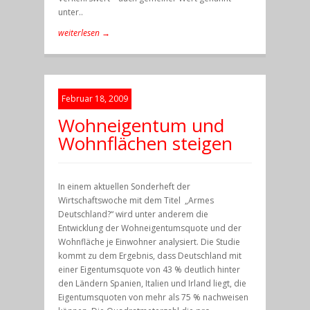
unter..
weiterlesen →
Februar 18, 2009
Wohneigentum und
Wohnflächen steigen
In einem aktuellen Sonderheft der
Wirtschaftswoche mit dem Titel „Armes
Deutschland?“ wird unter anderem die
Entwicklung der Wohneigentumsquote und der
Wohnfläche je Einwohner analysiert. Die Studie
kommt zu dem Ergebnis, dass Deutschland mit
einer Eigentumsquote von 43 % deutlich hinter
den Ländern Spanien, Italien und Irland liegt, die
Eigentumsquoten von mehr als 75 % nachweisen