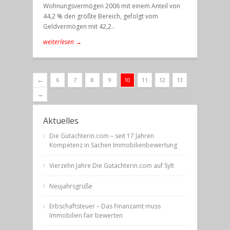
Wohnungsvermögen 2006 mit einem Anteil von
44,2 % den größte Bereich, gefolgt vom
Geldvermögen mit 42,2..
weiterlesen →
←
6
7
8
9
10
11
12
13
→
Aktuelles
Die Gutachterin.com – seit 17 Jahren
Kompetenz in Sachen Immobilienbewertung
Vierzehn Jahre Die Gutachterin.com auf Sylt
Neujahrsgrüße
Erbschaftsteuer – Das Finanzamt muss
Immobilien fair bewerten