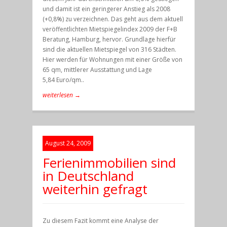
und damit ist ein geringerer Anstieg als 2008
(+0,8%) zu verzeichnen. Das geht aus dem aktuell
veröffentlichten Mietspiegelindex 2009 der F+B
Beratung, Hamburg, hervor. Grundlage hierfür
sind die aktuellen Mietspiegel von 316 Städten.
Hier werden für Wohnungen mit einer Größe von
65 qm, mittlerer Ausstattung und Lage
5,84 Euro/qm..
weiterlesen →
August 24, 2009
Ferienimmobilien sind
in Deutschland
weiterhin gefragt
Zu diesem Fazit kommt eine Analyse der