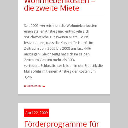
Wohnnebenkosten –
die zweite Miete
Seit 2005, verzeichnen die Wohnnebenkosten
einen steilen Anstieg und entwickeln sich
sprichwörtliche zur zweiten Miete. So ist
festzustellen, dass die Kosten für Heizöl im
Zeitraum von 2005 bis 2008 um fast 44%
anstiegen. Gleichzeitig hat sich im selben
Zeitraum Gas um mehr als 30%
verteuert. Schlusslichter bilden in der Statistik die
Müllabfuhr mit einem Anstieg der Kosten um
3,2%..
weiterlesen →
April 22, 2009
Förderprogramme für