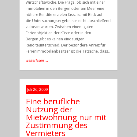
Wirtschaftswoche. Die Frage, ob sich mit einer
Immobilien in den Bergen oder am Meer eine
höhere Rendite erzielen lässt ist mit Blick auf
die Untersuchungsergebnisse nicht abschließend
zu beantworten. Zwischen einem guten
Ferienobjekt an der Küste oder in den
Bergen gibt es keinen eindeutigen
Renditeunterschied. Der besondere Anreiz für
Ferienimmobilienbesitzer ist die Tatsache, dass..
weiterlesen →
Juli 26, 2009
Eine berufliche
Nutzung der
Mietwohnung nur mit
Zustimmung des
Vermieters