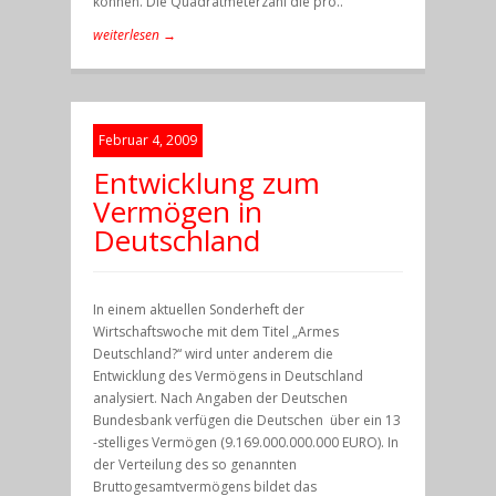
können. Die Quadratmeterzahl die pro..
weiterlesen →
Februar 4, 2009
Entwicklung zum
Vermögen in
Deutschland
In einem aktuellen Sonderheft der
Wirtschaftswoche mit dem Titel „Armes
Deutschland?“ wird unter anderem die
Entwicklung des Vermögens in Deutschland
analysiert. Nach Angaben der Deutschen
Bundesbank verfügen die Deutschen über ein 13
-stelliges Vermögen (9.169.000.000.000 EURO). In
der Verteilung des so genannten
Bruttogesamtvermögens bildet das